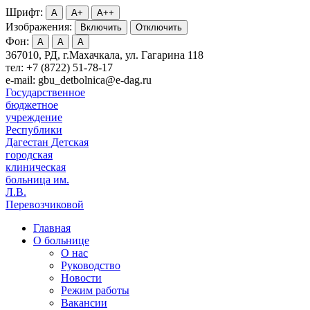
Шрифт:
A
A+
A++
Изображения:
Включить
Отключить
Фон:
A
A
A
367010, РД, г.Махачкала, ул. Гагарина 118
тел: +7 (8722) 51-78-17
e-mail: gbu_detbolnica@e-dag.ru
Государственное
бюджетное
учреждение
Республики
Дагестан
Детская
городская
клиническая
больница им.
Л.В.
Перевозчиковой
Главная
О больнице
О нас
Руководство
Новости
Режим работы
Вакансии