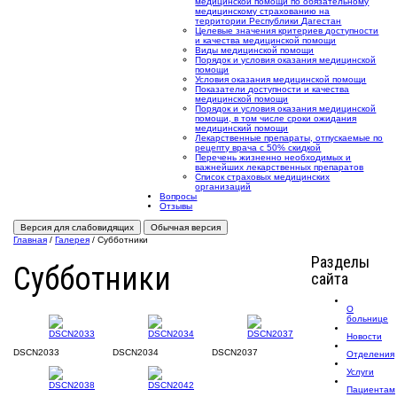
медицинской помощи по обязательному
медицинскому страхованию на
территории Республики Дагестан
Целевые значения критериев доступности
и качества медицинской помощи
Виды медицинской помощи
Порядок и условия оказания медицинской
помощи
Условия оказания медицинской помощи
Показатели доступности и качества
медицинской помощи
Порядок и условия оказания медицинской
помощи, в том числе сроки ожидания
медицинский помощи
Лекарственные препараты, отпускаемые по
рецепту врача с 50% скидкой
Перечень жизненно необходимых и
важнейших лекарственных препаратов
Список страховых медицинских
организаций
Вопросы
Отзывы
Версия для слабовидящих
Обычная версия
Главная
/
Галерея
/
Субботники
Разделы
Субботники
сайта
О
больнице
Новости
DSCN2033
DSCN2034
DSCN2037
Отделения
Услуги
Пациентам