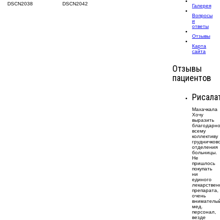
DSCN2038
DSCN2042
Галерея
Вопросы
и
ответы
Отзывы
Карта
сайта
Отзывы
пациентов
Рисала
Махачкала
Хочу
выразить
благодарно
всему
коллективу
грудничков
отделения
больницы.
Не
пришлось
покупать
ни
единого
лекарствен
препарата,
очень
внимателы
мед.
персонал,
везде