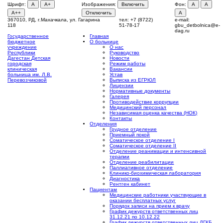
Шрифт:
A
A+
Изображения:
Включить
Фон:
A
A
A++
Отключить
A
367010, РД, г.Махачкала, ул. Гагарина
тел: +7 (8722)
e-mail:
118
51-78-17
gbu_detbolnica@e-
dag.ru
Государственное
Главная
бюджетное
О больнице
учреждение
О нас
Республики
Руководство
Дагестан
Детская
Новости
городская
Режим работы
клиническая
Вакансии
больница им. Л.В.
Устав
Перевозчиковой
Выписка из ЕГРЮЛ
Лицензии
Нормативные документы
Галерея
Противодействие коррупции
Медицинский персонал
Независимая оценка качества (НОК)
Контакты
Отделения
Грудное отделение
Приемный покой
Соматическое отделение I
Соматическое отделение II
Отделение реанимации и интенсивной
терапии
Отделение реабилитации
Паллиативное отделение
Клинико-биохимическая лаборатория
Диагностика
Рентген кабинет
Пациентам
Медицинские работники участвующие в
оказании бесплатных услуг
Порядок записи на прием к врачу
График дежурств ответственных лиц
31.12.21 по 10.12.22
График дежурств ответственных лиц ДГКБ