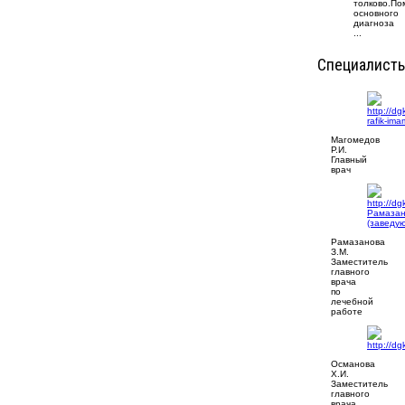
толково.П
основного
диагноза
...
Специалист
Магомедов
Р.И.
Главный
врач
Рамазанова
З.М.
Заместитель
главного
врача
по
лечебной
работе
Османова
Х.И.
Заместитель
главного
врача