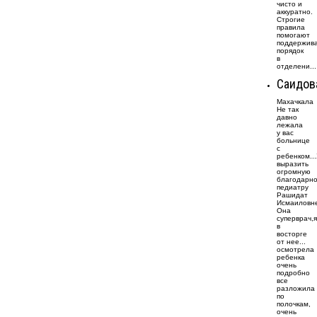
чисто и
аккуратно.
Строгие
правила
помогают
поддержив
порядок
в
отделени...
Саидов
Махачкала
Не так
давно
лежала
у вас
больнице
с
ребенком..
выразить
огромную
благодарно
педиатру
Рашидат
Исмаиловн
Она
суперврач,я
в
восторге
от нее...
осмотрела
ребенка
очень
подробно
все
разложила
по
полочкам,
очень