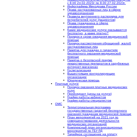
с 8.00 23.02.2023г по 8.00 27.02.2023г.
Инфографика Минздрава России
Права застрахованных лиц в сфере
здравоохранения
Правила внутреннего распорядка для
потребителей услуг (пациентов)
Права гражданина в сфере
здравоохранения
Какие медицинские услуги оказываются
бесплатно, а какие платно?
Порядок и сроки ожидания медицинской
помощи
Порядок рассмотрения обращений, жалоб
застрахованных лиц
Памятка для граждан о гарантиях
бесплатного оказания медицинской
помощи
Памятка о безопасной покупке
лекарственных препаратов в зарубежных
интернет-магазинах
Госпитализация
Вышестоящие контролирующие
организации
Юридическая помощь
Платные услуги
Порядок оказания платных медицинских
услуг
Прейскурант (цены на услуги)
График работы кабинетов
График работы специалистов
ОМС
Территориальная программа
государственных гарантий бесплатного
оказания гражданам медицинской помощи
План мероприятий на 2021 год по
совершенствованию деятельности
медицинских организаций
Комплексный план организационных
мероприятий по ГБУ РД
Тарифное соглашение на оплату