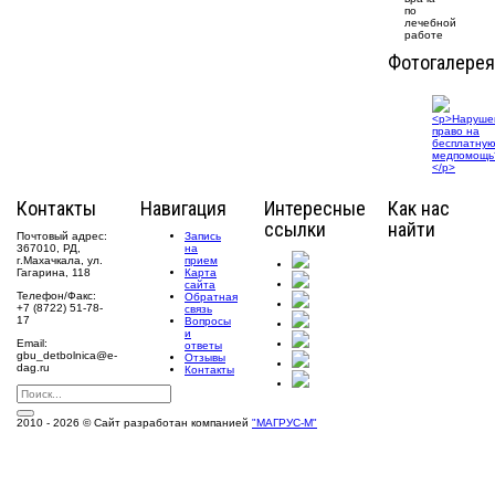
по
лечебной
работе
Фотогалерея
Контакты
Навигация
Интересные
Как нас
ссылки
найти
Почтовый адрес:
Запись
367010, РД,
на
г.Махачкала, ул.
прием
Гагарина, 118
Карта
сайта
Телефон/Факс:
Обратная
+7 (8722) 51-78-
связь
17
Вопросы
и
Email:
ответы
gbu_detbolnica@e-
Отзывы
dag.ru
Контакты
2010 - 2026 © Сайт разработан компанией
"МАГРУС-М"