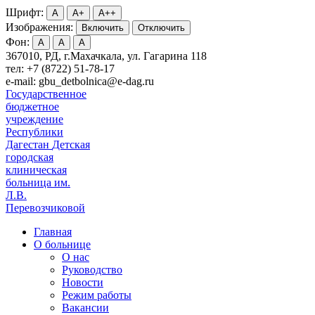
Шрифт:
A
A+
A++
Изображения:
Включить
Отключить
Фон:
A
A
A
367010, РД, г.Махачкала, ул. Гагарина 118
тел: +7 (8722) 51-78-17
e-mail: gbu_detbolnica@e-dag.ru
Государственное
бюджетное
учреждение
Республики
Дагестан
Детская
городская
клиническая
больница им.
Л.В.
Перевозчиковой
Главная
О больнице
О нас
Руководство
Новости
Режим работы
Вакансии