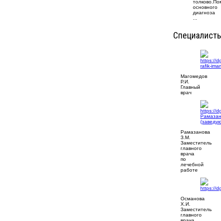
толково.П
основного
диагноза
...
Специалист
Магомедов
Р.И.
Главный
врач
Рамазанова
З.М.
Заместитель
главного
врача
по
лечебной
работе
Османова
Х.И.
Заместитель
главного
врача