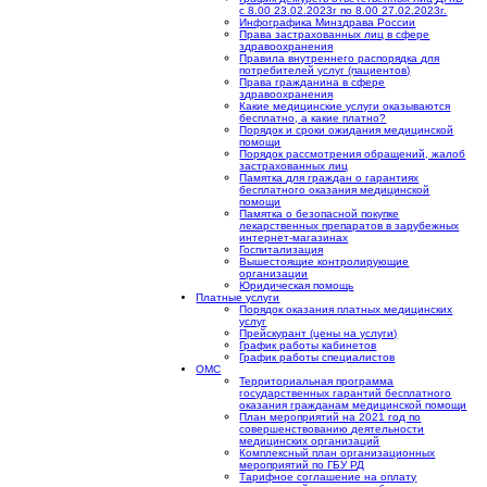
с 8.00 23.02.2023г по 8.00 27.02.2023г.
Инфографика Минздрава России
Права застрахованных лиц в сфере
здравоохранения
Правила внутреннего распорядка для
потребителей услуг (пациентов)
Права гражданина в сфере
здравоохранения
Какие медицинские услуги оказываются
бесплатно, а какие платно?
Порядок и сроки ожидания медицинской
помощи
Порядок рассмотрения обращений, жалоб
застрахованных лиц
Памятка для граждан о гарантиях
бесплатного оказания медицинской
помощи
Памятка о безопасной покупке
лекарственных препаратов в зарубежных
интернет-магазинах
Госпитализация
Вышестоящие контролирующие
организации
Юридическая помощь
Платные услуги
Порядок оказания платных медицинских
услуг
Прейскурант (цены на услуги)
График работы кабинетов
График работы специалистов
ОМС
Территориальная программа
государственных гарантий бесплатного
оказания гражданам медицинской помощи
План мероприятий на 2021 год по
совершенствованию деятельности
медицинских организаций
Комплексный план организационных
мероприятий по ГБУ РД
Тарифное соглашение на оплату