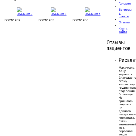
Галерея
Вопросы
и
ответы
DSCN1959
DSCN1963
DSCN1966
Отзывы
Карта
сайта
Отзывы
пациентов
Рисала
Махачкала
Хочу
выразить
благодарно
всему
коллективу
грудничков
отделения
больницы.
Не
пришлось
покупать
ни
единого
лекарствен
препарата,
очень
внимателы
мед.
персонал,
везде