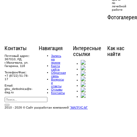
по
лечебной
работе
Фотогалерея
Контакты
Навигация
Интересные
Как нас
ссылки
найти
Почтовый адрес:
Запись
367010, РД,
на
г.Махачкала, ул.
прием
Гагарина, 118
Карта
сайта
Телефон/Факс:
Обратная
+7 (8722) 51-78-
связь
17
Вопросы
и
Email:
ответы
gbu_detbolnica@e-
Отзывы
dag.ru
Контакты
2010 - 2026 © Сайт разработан компанией
"МАГРУС-М"