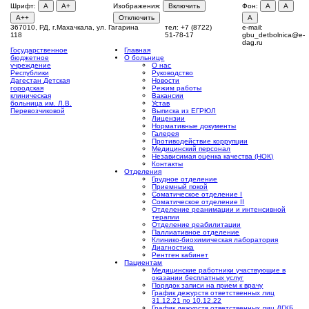
Шрифт:
A
A+
Изображения:
Включить
Фон:
A
A
A++
Отключить
A
367010, РД, г.Махачкала, ул. Гагарина
тел: +7 (8722)
e-mail:
118
51-78-17
gbu_detbolnica@e-
dag.ru
Государственное
Главная
бюджетное
О больнице
учреждение
О нас
Республики
Руководство
Дагестан
Детская
Новости
городская
Режим работы
клиническая
Вакансии
больница им. Л.В.
Устав
Перевозчиковой
Выписка из ЕГРЮЛ
Лицензии
Нормативные документы
Галерея
Противодействие коррупции
Медицинский персонал
Независимая оценка качества (НОК)
Контакты
Отделения
Грудное отделение
Приемный покой
Соматическое отделение I
Соматическое отделение II
Отделение реанимации и интенсивной
терапии
Отделение реабилитации
Паллиативное отделение
Клинико-биохимическая лаборатория
Диагностика
Рентген кабинет
Пациентам
Медицинские работники участвующие в
оказании бесплатных услуг
Порядок записи на прием к врачу
График дежурств ответственных лиц
31.12.21 по 10.12.22
График дежурств ответственных лиц ДГКБ