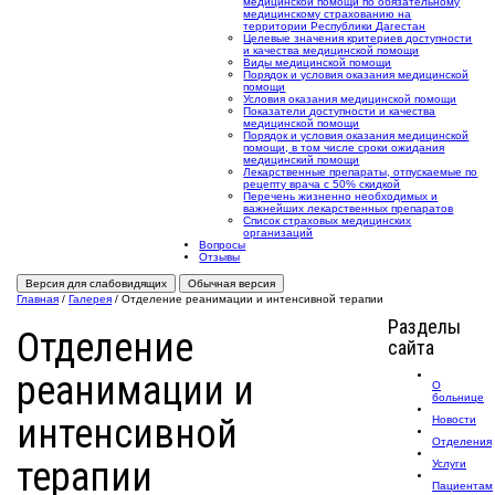
медицинской помощи по обязательному
медицинскому страхованию на
территории Республики Дагестан
Целевые значения критериев доступности
и качества медицинской помощи
Виды медицинской помощи
Порядок и условия оказания медицинской
помощи
Условия оказания медицинской помощи
Показатели доступности и качества
медицинской помощи
Порядок и условия оказания медицинской
помощи, в том числе сроки ожидания
медицинский помощи
Лекарственные препараты, отпускаемые по
рецепту врача с 50% скидкой
Перечень жизненно необходимых и
важнейших лекарственных препаратов
Список страховых медицинских
организаций
Вопросы
Отзывы
Версия для слабовидящих
Обычная версия
Главная
/
Галерея
/
Отделение реанимации и интенсивной терапии
Разделы
Отделение
сайта
реанимации и
О
больнице
интенсивной
Новости
Отделения
терапии
Услуги
Пациентам