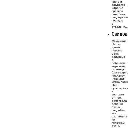
чисто и
аккуратно.
Строгие
правила
помогают
поддержив
порядок
в
отделени...
Саидов
Махачкала
Не так
давно
лежала
у вас
больнице
с
ребенком..
выразить
огромную
благодарно
педиатру
Рашидат
Исмаиловн
Она
суперврач,я
в
восторге
от нее...
осмотрела
ребенка
очень
подробно
все
разложила
по
полочкам,
очень