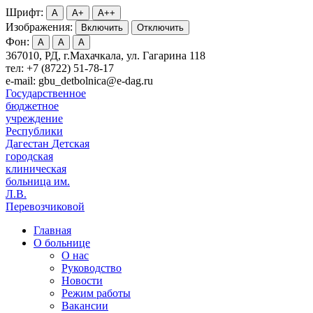
Шрифт:
A
A+
A++
Изображения:
Включить
Отключить
Фон:
A
A
A
367010, РД, г.Махачкала, ул. Гагарина 118
тел: +7 (8722) 51-78-17
e-mail: gbu_detbolnica@e-dag.ru
Государственное
бюджетное
учреждение
Республики
Дагестан
Детская
городская
клиническая
больница им.
Л.В.
Перевозчиковой
Главная
О больнице
О нас
Руководство
Новости
Режим работы
Вакансии